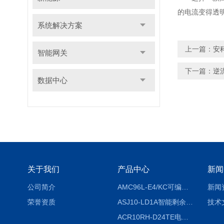
的电流变得透
系统解决方案
上一篇：
安
智能网关
下一篇：
逆
数据中心
关于我们
产品中心
新闻
公司简介
AMC96L-E4/KC可编程智能电测表多功能表
新闻
荣誉资质
ASJ10-LD1A智能剩余电流继电器厂家
技术
ACR10RH-D24TE电力仪表外置开口式互感器