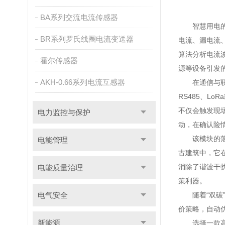
BA系列交流电流传感器
智慧用电的核
BR系列罗氏线圈电流变送器
电流、漏电流、
算法分析电流
霍尔传感器
源等设备引发
AKH-0.66系列电流互感器
在通信与联动
RS485、L
不仅会触发现
电力监控与保护
动，在确认险情
该模块的落地
电能管理
古建筑中，它
消除了谐波干
电能质量治理
策利器。
电气安全
随着“双碳”
价策略，自动
新能源
选择一款高性