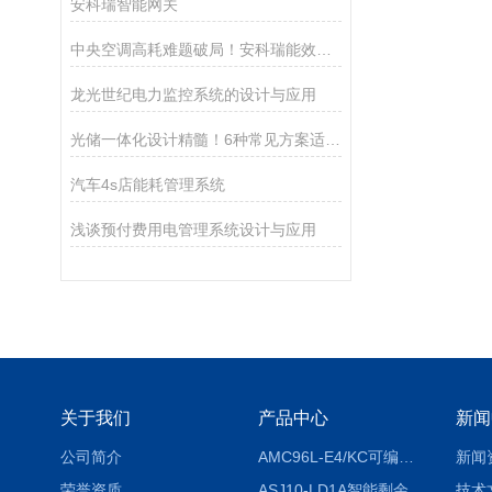
安科瑞智能网关
中央空调高耗难题破局！安科瑞能效管理解决方案，让节能与智能双向奔赴
龙光世纪电力监控系统的设计与应用
光储一体化设计精髓！6种常见方案适配不同应用场景
汽车4s店能耗管理系统
浅谈预付费用电管理系统设计与应用
关于我们
产品中心
新闻
公司简介
AMC96L-E4/KC可编程智能电测表多功能表
新闻
荣誉资质
ASJ10-LD1A智能剩余电流继电器厂家
技术