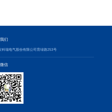
我们
安科瑞电气股份有限公司育绿路253号
微信