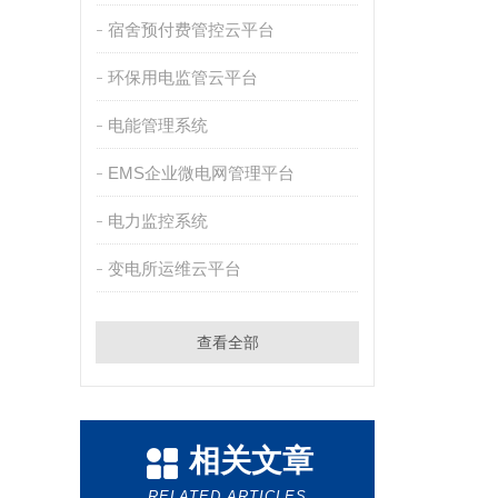
宿舍预付费管控云平台
环保用电监管云平台
电能管理系统
EMS企业微电网管理平台
电力监控系统
变电所运维云平台
查看全部
相关文章
RELATED ARTICLES