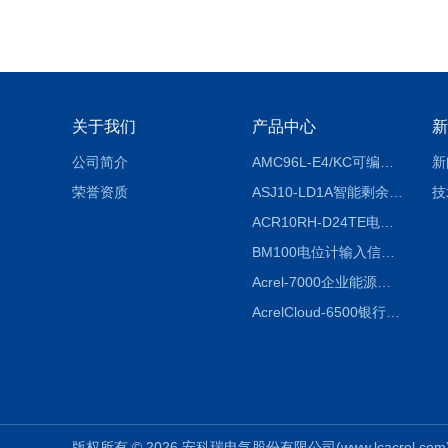
关于我们
产品中心
新
公司简介
AMC96L-E4/KC可编程智能电测表多功能表
新
荣誉资质
ASJ10-LD1A智能剩余电流继电器厂家
技
ACR10RH-D24TE电力仪表外置开口式互感器
BM100电位计输入信号隔离器
Acrel-7000企业能源管控平台
AcrelCloud-6500银行业安全用电能耗云平台
版权所有 © 2026 安科瑞电气股份有限公司(www.lcacrel.com) A