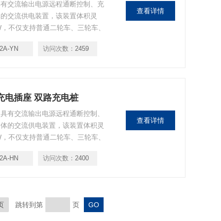
具有交流输出电源远程通断控制、充
查看详情
体的交流供电装置，该装置体积灵
kW，不仅支持普通二轮车、三轮车、
壁挂空调等大功率电器，秒变收费模
2A-YN
访问次数：
2459
付、充 满自停、过载保护等功能，
车充电插座 双路充电桩
，具有交流输出电源远程通断控制、
查看详情
一体的交流供电装置，该装置体积灵
kW，不仅支持普通二轮车、三轮车、
壁挂空调等大功率电器，秒变收费模
2A-HN
访问次数：
2400
付、充 满自停、过载保护等功能，
页
跳转到第
页