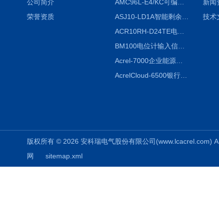
公司简介
AMC96L-E4/KC可编程智能电测表多功能表
新闻
荣誉资质
ASJ10-LD1A智能剩余电流继电器厂家
技术
ACR10RH-D24TE电力仪表外置开口式互感器
BM100电位计输入信号隔离器
Acrel-7000企业能源管控平台
AcrelCloud-6500银行业安全用电能耗云平台
版权所有 © 2026 安科瑞电气股份有限公司(www.lcacrel.com) All
网
sitemap.xml