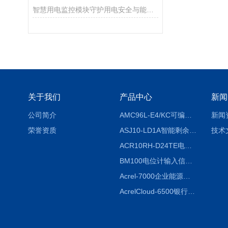
智慧用电监控模块守护用电安全与能效管理
关于我们
产品中心
新闻
公司简介
AMC96L-E4/KC可编程智能电测表多功能表
新闻
荣誉资质
ASJ10-LD1A智能剩余电流继电器厂家
技术
ACR10RH-D24TE电力仪表外置开口式互感器
BM100电位计输入信号隔离器
Acrel-7000企业能源管控平台
AcrelCloud-6500银行业安全用电能耗云平台