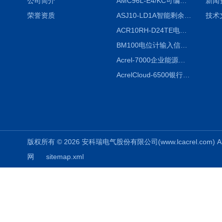
公司简介
AMC96L-E4/KC可编程智能电测表多功能表
新闻
荣誉资质
ASJ10-LD1A智能剩余电流继电器厂家
技术
ACR10RH-D24TE电力仪表外置开口式互感器
BM100电位计输入信号隔离器
Acrel-7000企业能源管控平台
AcrelCloud-6500银行业安全用电能耗云平台
版权所有 © 2026 安科瑞电气股份有限公司(www.lcacrel.com) All
网
sitemap.xml