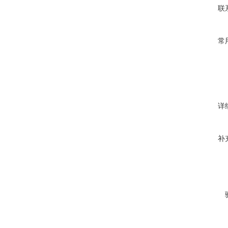
联
常
详
补