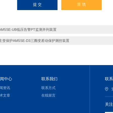
AM5SE-UB低压告警PT监测并列装置
主变保护AM5SE-D3三圈变差动保护测控装置
闻中心
联系我们
联系
闻资讯
联系方式
术文章
在线留言
关注