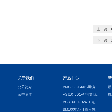
上一篇：
下一篇：
关于我们
产品中心
新
公司简介
AMC96L-E4/KC可编程智能电测表多功能表
新
荣誉资质
ASJ10-LD1A智能剩余电流继电器厂家
技
ACR10RH-D24TE电力仪表外置开口式互感器
BM100电位计输入信号隔离器