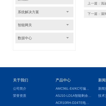
上一篇：
浅
系统解决方案
下一篇：
淄
智能网关
数据中心
关于我们
产品中心
新闻
公司简介
AMC96L-E4/KC可编程智能电测表多功能表
新闻
荣誉资质
ASJ10-LD1A智能剩余电流继电器厂家
技术
ACR10RH-D24TE电力仪表外置开口式互感器