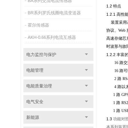
BA系列交流电流传感器
1.2
特点
BR系列罗氏线圈电流变送器
1.2.1
高性
装置采用
霍尔传感器
协议、
Web
AKH-0.66系列电流互感器
高速存储芯
时波形与故
电力监控与保护
1.2.2
丰富
16
路交
电能管理
16
路可
2
路
RS
电能质量治理
4
路以
1
路
GP
电气安全
1
路
RS
1
路
US
新能源
1.3
功能对
本系列装置