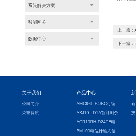
系统解决方案
智能网关
上一篇：
数据中心
下一篇：
关于我们
产品中心
新
公司简介
AMC96L-E4/KC可编程智能电测表多功能表
新
荣誉资质
ASJ10-LD1A智能剩余电流继电器厂家
技
ACR10RH-D24TE电力仪表外置开口式互感器
BM100电位计输入信号隔离器