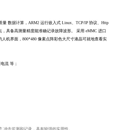
质量
数据计算，
ARM2
运行嵌入式
Linux
、
TCP/IP
协议、
Http
点，具备高测量精度能准确记录故障波形。
采用
eMMC
进口
的人机界面，
800*480
像素点阵彩色大尺寸液晶可就地查看实
压电流
等；
态
冲击监测和记录，具有较强的实用性。