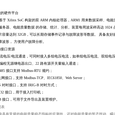
能的硬件平台
基于
Xilinx SoC
构架的双
ARM
内核处理器，
ARM1
用来数据采样、电能
服务器、电能质量数据
的存储、统计、分析。装置每周波采样高达
1024
片容量达到
32GB
，可以长期存储事件记录与故障波形等数据。
具备友好
障波形，
方便用户故障分析。
的接口资源
流电压
/
电流通道，可同时接入多组电压电流，如单组电压电流、双组电
编程无源继电器出口、
22
路有源开关量输入通道；
485
接口支持
Modbus-RTU
规约；
太网接口，支持
Modbus-TCP
、
IEC61850
、
Web Server
；
S
对时接口，支持
IRIG-B
对时方式；
232
接口，用于接入打印机；
B
接口，可用于文件导出及装置维护。
照表
除具有常规的电能质量稳态指标的监测外，还对电能质量的暂态扰动、瞬