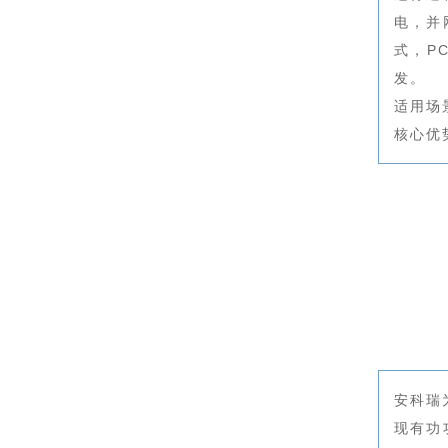
电，并
式，P
发。
适用场
核心优
安科瑞
现有功