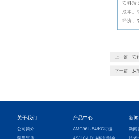
安科瑞
成本。
经济、
上一篇：
安
下一篇：
从
关于我们
产品中心
新闻
公司简介
AMC96L-E4/KC可编程智能电测表多功能表
新闻
荣誉资质
ASJ10-LD1A智能剩余电流继电器厂家
技术