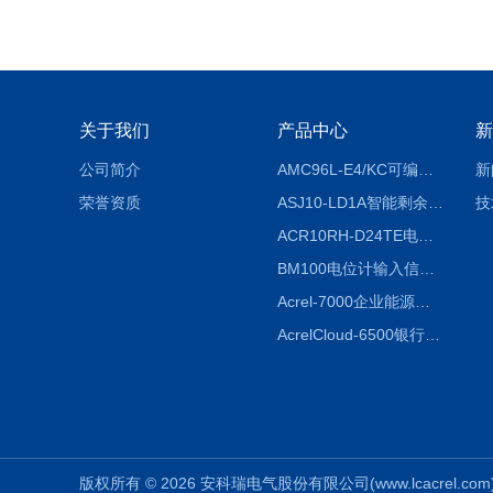
关于我们
产品中心
新
公司简介
AMC96L-E4/KC可编程智能电测表多功能表
新
荣誉资质
ASJ10-LD1A智能剩余电流继电器厂家
技
ACR10RH-D24TE电力仪表外置开口式互感器
BM100电位计输入信号隔离器
Acrel-7000企业能源管控平台
AcrelCloud-6500银行业安全用电能耗云平台
版权所有 © 2026 安科瑞电气股份有限公司(www.lcacrel.com) A