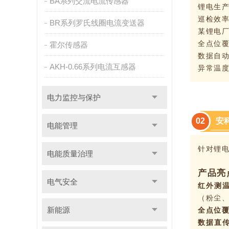
BA系列交流电流传感器
锂电生
巡检效
BR系列罗氏线圈电流变送器
某锂电
全点位
霍尔传感器
数据自
AKH-0.66系列电流互感器
异常温
电力监控与保护
安
0
2
电能管理
针对锂
电能质量治理
产品亮
电气安全
红外测
（粉尘
新能源
全点位
数据直