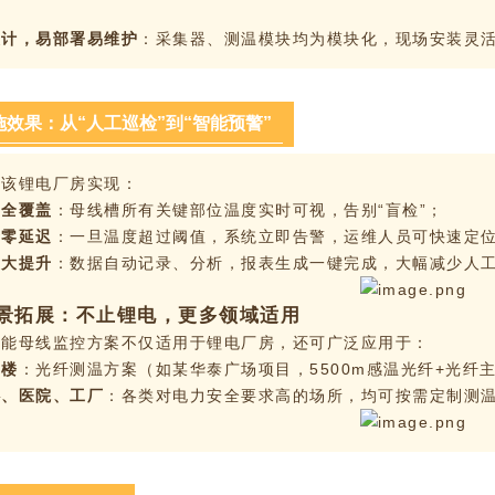
设计，易部署易维护
：采集器、测温模块均为模块化，现场安装灵
施效果：从“人工巡检”到“智能预警”
，该锂电厂房实现：
测全覆盖
：母线槽所有关键部位温度实时可视，告别“盲检”；
警零延迟
：一旦温度超过阈值，系统立即告警，运维人员可快速定
率大提升
：数据自动记录、分析，报表生成一键完成，大幅减少人
景拓展：不止锂电，更多领域适用
智能母线监控方案不仅适用于锂电厂房，还可广泛应用于：
字楼
：光纤测温方案（如某华泰广场项目，5500m感温光纤+光纤
心、医院、工厂
：各类对电力安全要求高的场所，均可按需定制测