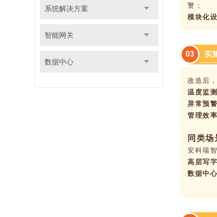
警；
系统解决方案
模块化
智能网关
实
0
3
数据中心
改造后
温度监
异常预
管理效
同类场
安科瑞
高层写
数据中