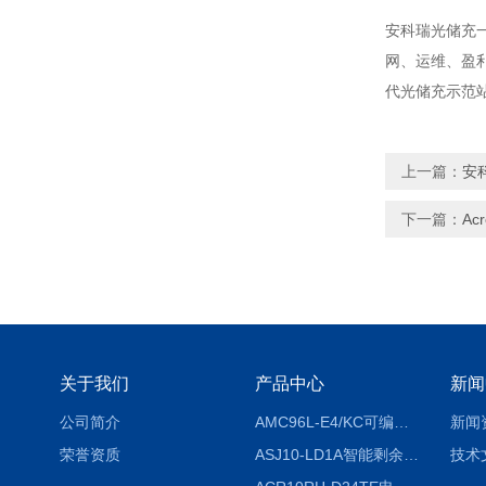
安科瑞光储充一
网、运维、盈
代光储充示范
上一篇：
安
下一篇：
Ac
关于我们
产品中心
新闻
公司简介
AMC96L-E4/KC可编程智能电测表多功能表
新闻
荣誉资质
ASJ10-LD1A智能剩余电流继电器厂家
技术