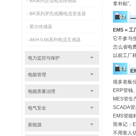
BA系列交流电流传感器
拿补贴”。
BR系列罗氏线圈电流变送器
02
一
霍尔传感器
EMS = 
它不参与
AKH-0.66系列电流互感器
怎么省电
以前工厂
电力监控与保护
03
E
电能管理
很多老板分
ERP管
电能质量治理
MES管
SCADA
电气安全
EMS管
简单记：E
新能源
不用靠人