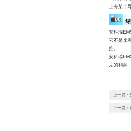
上海某半
06
结
安科瑞EM
它不是来替
控。
安科瑞E
见的利润
上一篇：
下一篇：