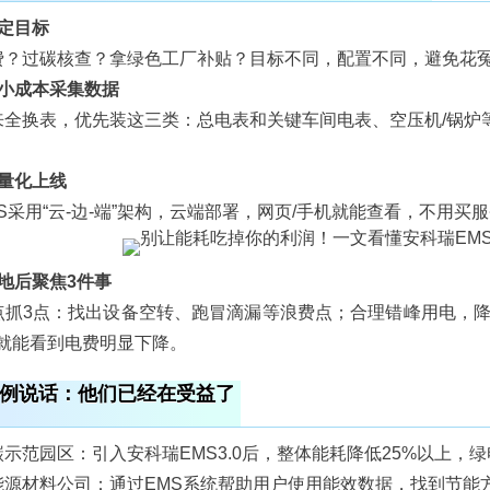
定目标
费？过碳核查？拿绿色工厂补贴？目标不同，配置不同，避免花
最小成本采集数据
来全换表，优先装这三类：总电表和关键车间电表、空压机/锅炉
轻量化上线
S采用“云-边-端”架构，云端部署，网页/手机就能查看，不用买
地后聚焦3件事
点抓3点：找出设备空转、跑冒滴漏等浪费点；合理错峰用电，降
，就能看到电费明显下降。
例说话：他们已经在受益了
示范园区：引入安科瑞EMS3.0后，整体能耗降低25%以上，绿
能源材料公司：通过EMS系统帮助用户使用能效数据，找到节能