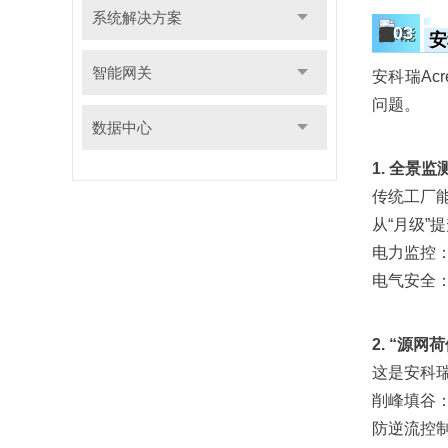
系统解决方案
03
安
智能网关
安科瑞Ac
问题。
数据中心
1. 全景
传统工厂
从“月级”
电力监控
电气安全
2. “源
这是安科
削峰填谷
防逆流控