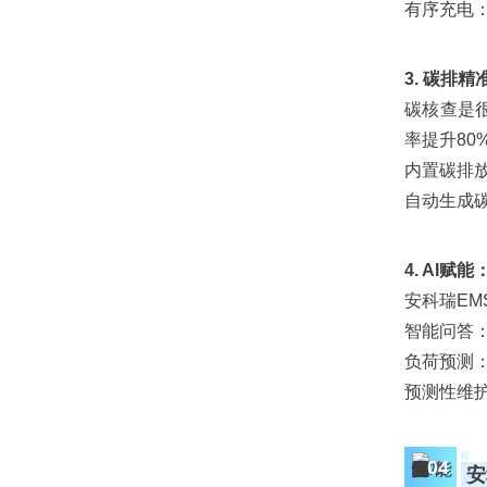
有序充电
3. 碳排
碳核查是
率提升80
内置
碳排
自动生成
4. AI赋
安科瑞EM
智能问答
负荷预测：
预测性维
04
安