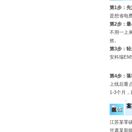
第1步：先
是想省电
第2步：
不用一上
效。
第3步：
安科瑞EM
第4步：落
上线后重
1-3个月
案
05
江苏某零碳
甘肃某新