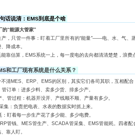
句话说清：EMS到底是个啥
工厂的“能源大管家”
生产，只管一件事：盯着工厂里所有的“能量”——电、水、气、
费、降成本。
耗能靠估算，EMS系统一上，每一度电的去向都清清楚楚，浪费
MS和工厂现有系统是什么关系？
不清MES、ERP、EMS的区别，其实它们各司其职，互相配合
钱、管订单：进多少料、卖多少货、排多少产。
生产、管过程：机器开没开、产线顺不顺、产量有多少。
管采集：负责把电表、水表的数据实时抓上来。
能耗：盯着每一步生产花了多少能、多少电费。
RP管钱、MES管生产、SCADA管采集、EMS管能耗。四者
估、靠人盯。