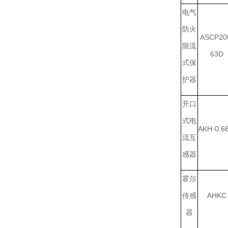
电气
防火
ASCP20
限流
63D
式保
护器
开口
式电
AKH-0.6
流互
感器
霍尔
传感
AHKC
器