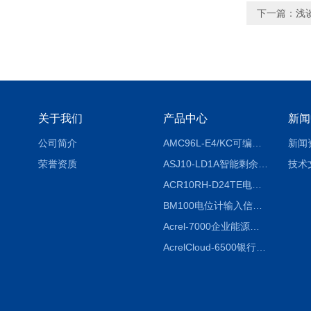
下一篇：
浅
关于我们
产品中心
新闻
公司简介
AMC96L-E4/KC可编程智能电测表多功能表
新闻
荣誉资质
ASJ10-LD1A智能剩余电流继电器厂家
技术
ACR10RH-D24TE电力仪表外置开口式互感器
BM100电位计输入信号隔离器
Acrel-7000企业能源管控平台
AcrelCloud-6500银行业安全用电能耗云平台