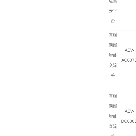
运营
云平
台
互联
网版
AEV-
智能
AC007
交流
桩
互联
网版
AEV-
智能
DC030
直流