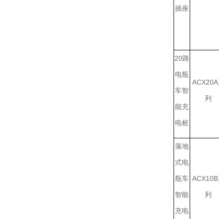
插座
20路
电瓶
ACX20
车智
列
能充
电桩
落地
式电
瓶车
ACX10
智能
列
充电