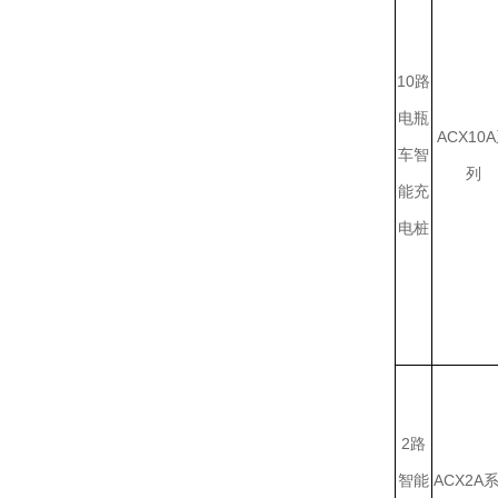
10路
电瓶
ACX10
车智
列
能充
电桩
2路
智能
ACX2A