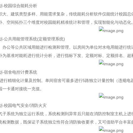
划-校园综合能耗分析
积大、建筑类型多样、用能需求复杂，传统能耗分析软件仅能统计校园总
扑、空间拓扑三个维度对校园能耗精准统计和管理，实现智能化与动态化
划-公共用能管理系统(定额管理系统)
、办公等公共区域用能进行检测和管理。以房间为单位对水电用能进行统
扑为基准对能耗进行统计分析，进行指标下发、定额对标、定额排名、超
划-宿舍电控计费系统
进行精细化计量及控制。单间宿舍可最多进行5路独立计量控制（违规电
园一卡通对接统一充值。
划-校园电气安全/消防火灾
气子系统为独立运行系统，系统检测到异常后只能在消防控制室主机上进
统检测数据，既保证子系统独立性符合消防验收要求，又可借助平台丰富