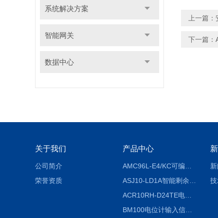
系统解决方案
上一篇：
智能网关
下一篇：
数据中心
关于我们
产品中心
新
公司简介
AMC96L-E4/KC可编程智能电测表多功能表
新
荣誉资质
ASJ10-LD1A智能剩余电流继电器厂家
技
ACR10RH-D24TE电力仪表外置开口式互感器
BM100电位计输入信号隔离器