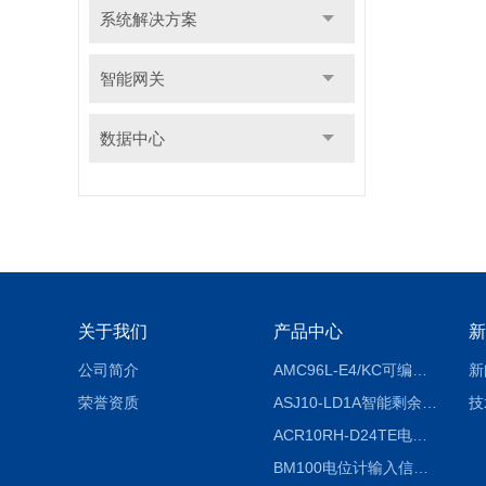
系统解决方案
智能网关
数据中心
关于我们
产品中心
新
公司简介
AMC96L-E4/KC可编程智能电测表多功能表
新
荣誉资质
ASJ10-LD1A智能剩余电流继电器厂家
技
ACR10RH-D24TE电力仪表外置开口式互感器
BM100电位计输入信号隔离器