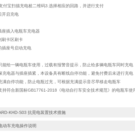
信/支付宝扫描充电桩二维码3.选择相应的回路，并进行支付
后开启充电
闲插座插入电瓶车充电器
到刷卡区刷卡
应的插座号启动充电
只能给一辆电瓶车使用，过载有报警音提示，防止给多辆电瓶车同时充电
保充电器与插座插紧，本设备具有断线自停功能，避免付费后未进行充电
充满自停功能，防止电瓶过充，可根据充满提示音尽早移走电瓶车
持符合新国标GB17761-2018《电动自行车安全技术规范》的电瓶车使
ARD-KHD-S03 抗晃电装置技术措施
电动车充电操作说明