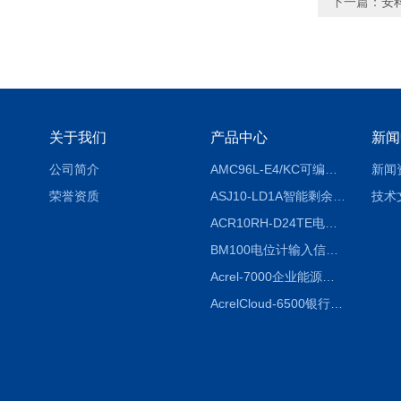
下一篇：
安
关于我们
产品中心
新闻
公司简介
AMC96L-E4/KC可编程智能电测表多功能表
新闻
荣誉资质
ASJ10-LD1A智能剩余电流继电器厂家
技术
ACR10RH-D24TE电力仪表外置开口式互感器
BM100电位计输入信号隔离器
Acrel-7000企业能源管控平台
AcrelCloud-6500银行业安全用电能耗云平台