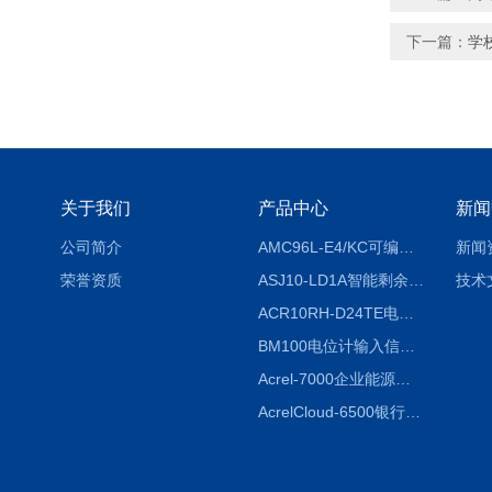
下一篇：
学
关于我们
产品中心
新闻
公司简介
AMC96L-E4/KC可编程智能电测表多功能表
新闻
荣誉资质
ASJ10-LD1A智能剩余电流继电器厂家
技术
ACR10RH-D24TE电力仪表外置开口式互感器
BM100电位计输入信号隔离器
Acrel-7000企业能源管控平台
AcrelCloud-6500银行业安全用电能耗云平台