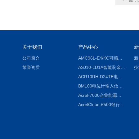
下一篇：
关于我们
产品中心
新
公司简介
AMC96L-E4/KC可编程智能电测表多功能表
新
荣誉资质
ASJ10-LD1A智能剩余电流继电器厂家
技
ACR10RH-D24TE电力仪表外置开口式互感器
BM100电位计输入信号隔离器
Acrel-7000企业能源管控平台
AcrelCloud-6500银行业安全用电能耗云平台