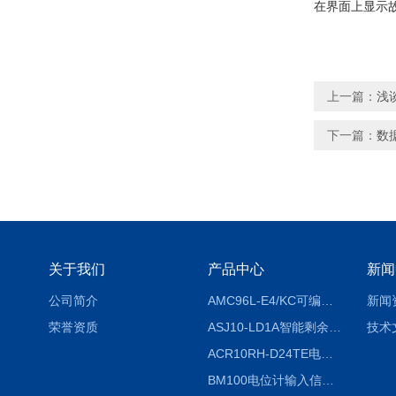
在界面上显示
上一篇：
浅
下一篇：
数
关于我们
产品中心
新闻
公司简介
AMC96L-E4/KC可编程智能电测表多功能表
新闻
荣誉资质
ASJ10-LD1A智能剩余电流继电器厂家
技术
ACR10RH-D24TE电力仪表外置开口式互感器
BM100电位计输入信号隔离器