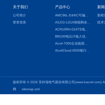
关于我们
产品中心
新闻
公司简介
AMC96L-E4/KC可编程智能电测表多功能表
新闻
荣誉资质
ASJ10-LD1A智能剩余电流继电器厂家
技术
ACR10RH-D24TE电力仪表外置开口式互感器
BM100电位计输入信号隔离器
Acrel-7000企业能源管控平台
AcrelCloud-6500银行业安全用电能耗云平台
版权所有 © 2026 安科瑞电气股份有限公司(www.lcacrel.com) All
网
sitemap.xml