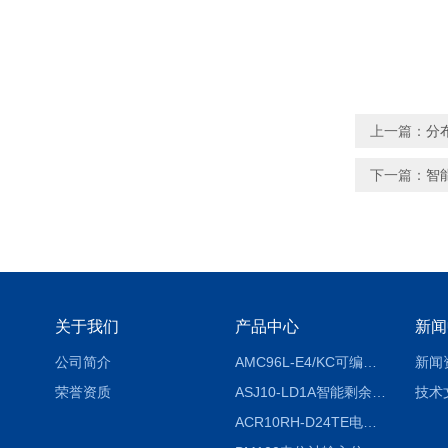
上一篇：
分
下一篇：
智
关于我们
产品中心
新闻
公司简介
AMC96L-E4/KC可编程智能电测表多功能表
新闻
荣誉资质
ASJ10-LD1A智能剩余电流继电器厂家
技术
ACR10RH-D24TE电力仪表外置开口式互感器