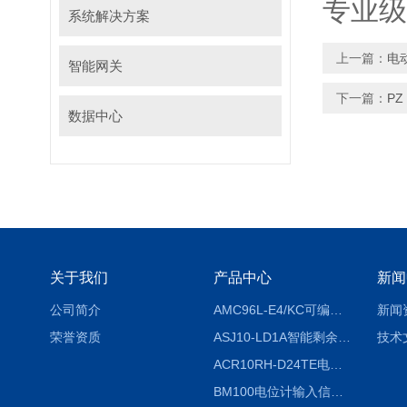
专业级
系统解决方案
上一篇：
电
智能网关
下一篇：
P
数据中心
关于我们
产品中心
新闻
公司简介
AMC96L-E4/KC可编程智能电测表多功能表
新闻
荣誉资质
ASJ10-LD1A智能剩余电流继电器厂家
技术
ACR10RH-D24TE电力仪表外置开口式互感器
BM100电位计输入信号隔离器