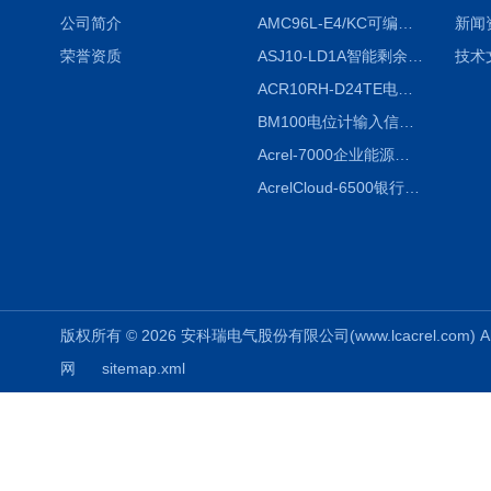
公司简介
AMC96L-E4/KC可编程智能电测表多功能表
新闻
荣誉资质
ASJ10-LD1A智能剩余电流继电器厂家
技术
ACR10RH-D24TE电力仪表外置开口式互感器
BM100电位计输入信号隔离器
Acrel-7000企业能源管控平台
AcrelCloud-6500银行业安全用电能耗云平台
版权所有 © 2026 安科瑞电气股份有限公司(www.lcacrel.com) All
网
sitemap.xml