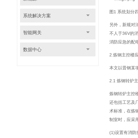
图1 系统划分
系统解决方案
另外，新规对
智能网关
不人于36V
消防应急的配
数据中心
2.炼钢主控楼
本文以晋钢某项
2.1 炼钢转炉
炼钢转炉主控
还包括工艺及
术标准，在炼
制室时，应采
(1)设置有消