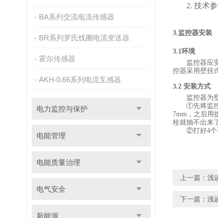
2.
技术参
BA系列交流电流传感器
3.监控器
安装
BR系列罗氏线圈电流变送器
3.1环境
霍尔传感器
监控器
应
控器
采用
壁挂
AKH-0.66系列电流互感器
3.2 安装方式
监控器
为
①
先将
监
电力监控与保护
7mm，之后
栓就抽不出来
②
打好
4
电能管理
电能质量治理
上一篇：
浅
电气安全
下一篇：
浅
新能源