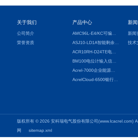
关于我们
产品中心
新闻
公司简介
AMC96L-E4/KC可编程智能电测表多功能表
新闻
荣誉资质
ASJ10-LD1A智能剩余电流继电器厂家
技术
ACR10RH-D24TE电力仪表外置开口式互感器
BM100电位计输入信号隔离器
Acrel-7000企业能源管控平台
AcrelCloud-6500银行业安全用电能耗云平台
版权所有 © 2026 安科瑞电气股份有限公司(www.lcacrel.com) All
网
sitemap.xml