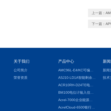
上一篇：
AM
下一篇：
A
关于我们
产品中心
新闻
公司简介
AMC96L-E4/KC可编程智能电测表多功能表
新闻
荣誉资质
ASJ10-LD1A智能剩余电流继电器厂家
技术
ACR10RH-D24TE电力仪表外置开口式互感器
BM100电位计输入信号隔离器
Acrel-7000企业能源管控平台
AcrelCloud-6500银行业安全用电能耗云平台