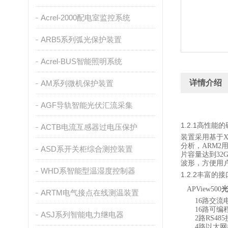
Acrel-2000配电室监控系统
ARB5系列弧光保护装置
Acrel-BUS智能照明系统
详情介绍
AM系列微机保护装置
AGF导轨智能光伏汇流采集
1.2.1
高性能的
ACTB电流互感器过电压保护
装置采用基于
X
分析，
ARM
2
ASD系开关柜综合测控装置
片容量达到
32
波形，方便用
WHD系智能型温湿度控制器
1.2.2
丰富的接
APView500
ARTM电气接点在线测温装置
16
路交流
16
路可编
ASJ系列智能电力继电器
2
路
RS485
4
路以太网