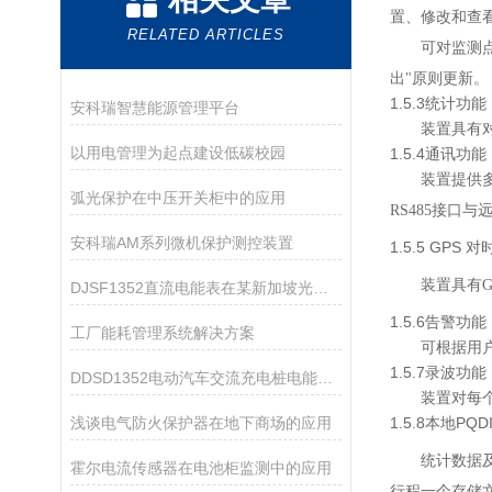
置、修改和查
RELATED ARTICLES
可对监测
出
"
原则更新。
1.5.3
统计功能
安科瑞智慧能源管理平台
装置具有
以用电管理为起点建设低碳校园
1.5.4
通讯功能
装置提供
弧光保护在中压开关柜中的应用
RS485
接口与
安科瑞AM系列微机保护测控装置
1.5.5
GPS
对
装置具有
G
DJSF1352直流电能表在某新加坡光伏储能系统中的应用
1.5.6
告警功能
工厂能耗管理系统解决方案
可根据用
1.5.7
录波功能
DDSD1352电动汽车交流充电桩电能计量
装置对每
浅谈电气防火保护器在地下商场的应用
1.5.8
PQD
本地
统计数据
霍尔电流传感器在电池柜监测中的应用
行程一个存储