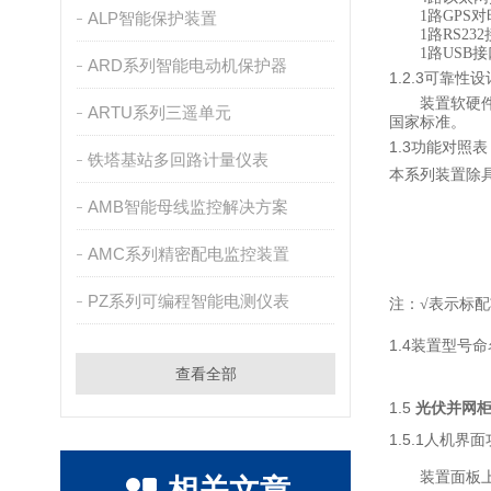
1
路
GPS
对
ALP智能保护装置
1
路
RS232
1
路
USB
接
ARD系列智能电动机保护器
1.2.3
可靠性设
装置软硬
ARTU系列三遥单元
国家标准。
1.3
功能对照表
铁塔基站多回路计量仪表
本
系列装置除
AMB智能母线监控解决方案
AMC系列精密配电监控装置
PZ系列可编程智能电测仪表
注：
√
表示标配
1.4
装置型号命
查看全部
1.5
光伏并网
1.5.1
人机界面
装置面板
相关文章