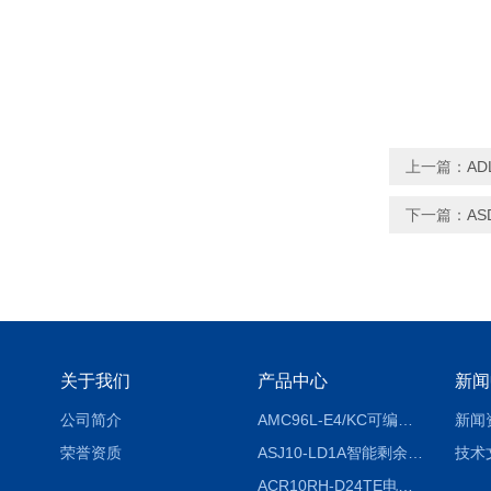
上一篇：
AD
下一篇：
A
关于我们
产品中心
新闻
公司简介
AMC96L-E4/KC可编程智能电测表多功能表
新闻
荣誉资质
ASJ10-LD1A智能剩余电流继电器厂家
技术
ACR10RH-D24TE电力仪表外置开口式互感器