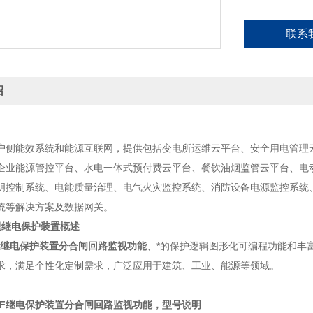
联系
绍
户侧能效系统和能源互联网，提供包括变电所运维云平台、安全用电管理
企业能源管控平台、水电一体式预付费云平台、餐饮油烟监管云平台、电
明控制系统、电能质量治理、电气火灾监控系统、消防设备电源监控系统
统等解决方案及数据网关。
视继电保护装置
概述
-F继电保护装置分合闸回路监视功能
、*的保护逻辑图形化可编程功能和丰
求，满足个性化定制需求，广泛应用于建筑、工业、能源等领域。
E-F继电保护装置分合闸回路监视功能，型号说明