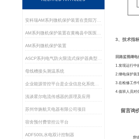
安科瑞AM系列微机保护装置在贵阳万科翡翠滨江配电工程项目的应用
AM系列微机保护装置在黄梅县中医医院配电工程中的应用
3、技术指
AM系列微机保护装置
回路监视继电
ASCP系列电气防火限流式保护器典型应用
1.发现运行
母线槽接头测温系统
2.继电保护
3.在检修工
企业能源管控平台是企业信息化系统的一个重要组成部分
4.值班人员
浅谈霍尔电流传感器的原理及应用
苏州华旃航天电器有限公司项目
留言询
宿舍预付费管控云平台
ADF500L水电双计控制器
您