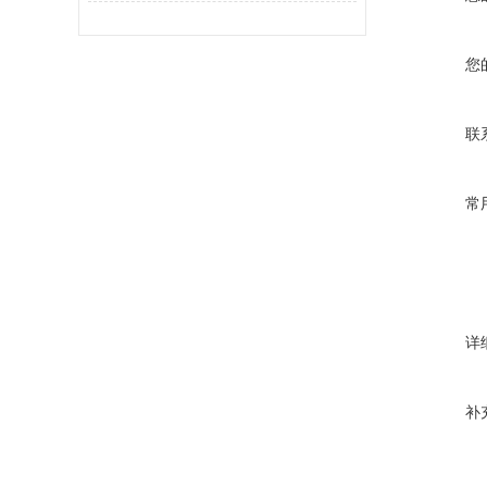
您
联
常
详
补