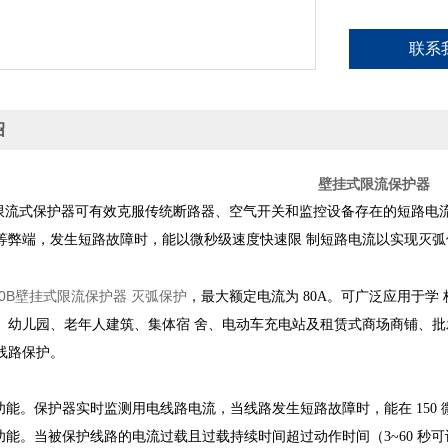
联系
绍
壁挂式限流保护器
火限流式保护器可有效克服传统断路器、空气开关和监控设备存在的短路电
等弊端，发生短路故障时，能以微秒级速度快速限
制短路电流以实现灭弧
0-80B壁挂式限流保护器 灭弧保护
，最大额定电流为
80A
。可广泛应用于学
、幼儿园、老年人建筑、集体宿
舍、电动车充电站及租赁式商场商铺、批
线路保护。
护功能。保护器实时监测用电线路电流，当线路发生短路故障时，能在
150
护功能。当被保护线路的电流过载且过载持续时间超过动作时间（
3~60
秒可