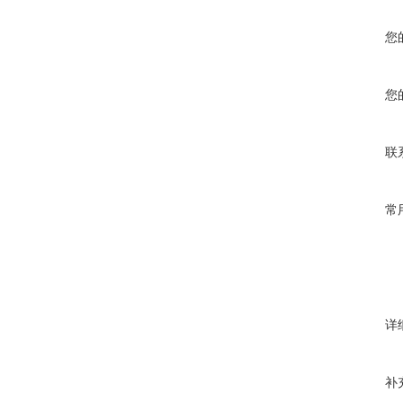
您
您
联
常
详
补