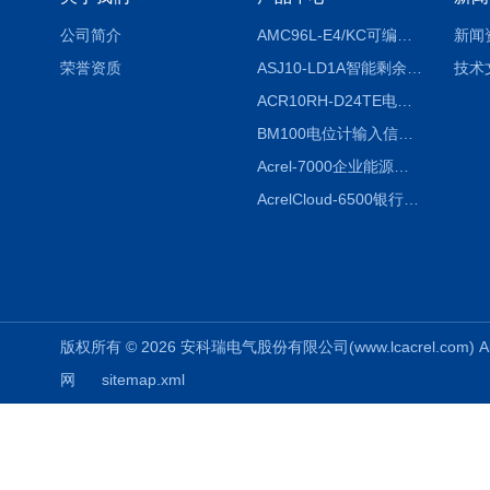
公司简介
AMC96L-E4/KC可编程智能电测表多功能表
新闻
荣誉资质
ASJ10-LD1A智能剩余电流继电器厂家
技术
ACR10RH-D24TE电力仪表外置开口式互感器
BM100电位计输入信号隔离器
Acrel-7000企业能源管控平台
AcrelCloud-6500银行业安全用电能耗云平台
版权所有 © 2026 安科瑞电气股份有限公司(www.lcacrel.com) All
网
sitemap.xml