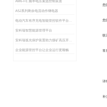
AM6-FE 频率电压紧急控制装置
您
ASJ系列剩余电流动作继电器
您
电动汽车有序充电智能管控软件平台设计与应用
安科瑞智慧能源管理平台
联
安科瑞弧光保护装置助力煤矿高压开关柜的可靠供电
企业能源管控平台让企业运行更顺畅
常
详
补