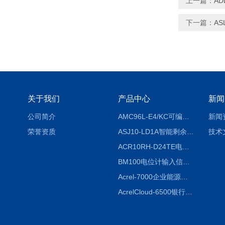
上一篇：
AD
下一篇：
A
关于我们
产品中心
新闻
公司简介
AMC96L-E4/KC可编程智能电测表多功能表
新闻
荣誉资质
ASJ10-LD1A智能剩余电流继电器厂家
技术
ACR10RH-D24TE电力仪表外置开口式互感器
BM100电位计输入信号隔离器
Acrel-7000企业能源管控平台
AcrelCloud-6500银行业安全用电能耗云平台