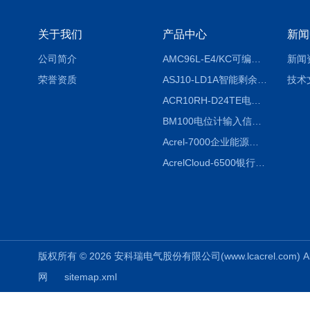
关于我们
产品中心
新闻
公司简介
AMC96L-E4/KC可编程智能电测表多功能表
新闻
荣誉资质
ASJ10-LD1A智能剩余电流继电器厂家
技术
ACR10RH-D24TE电力仪表外置开口式互感器
BM100电位计输入信号隔离器
Acrel-7000企业能源管控平台
AcrelCloud-6500银行业安全用电能耗云平台
版权所有 © 2026 安科瑞电气股份有限公司(www.lcacrel.com) All
网
sitemap.xml