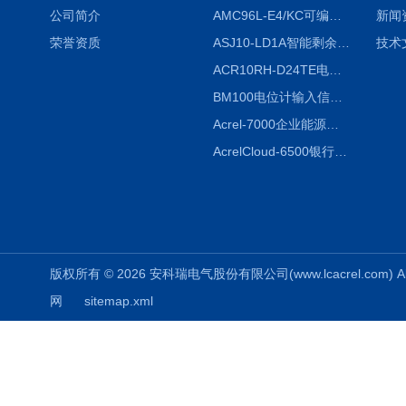
公司简介
AMC96L-E4/KC可编程智能电测表多功能表
新闻
荣誉资质
ASJ10-LD1A智能剩余电流继电器厂家
技术
ACR10RH-D24TE电力仪表外置开口式互感器
BM100电位计输入信号隔离器
Acrel-7000企业能源管控平台
AcrelCloud-6500银行业安全用电能耗云平台
版权所有 © 2026 安科瑞电气股份有限公司(www.lcacrel.com) All
网
sitemap.xml