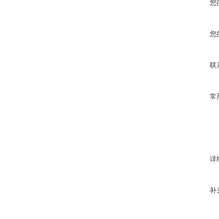
您
您
联
常
详
补