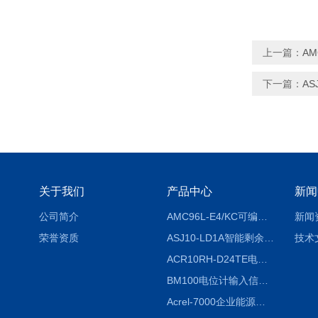
上一篇：
AM
下一篇：
AS
关于我们
产品中心
新闻
公司简介
AMC96L-E4/KC可编程智能电测表多功能表
新闻
荣誉资质
ASJ10-LD1A智能剩余电流继电器厂家
技术
ACR10RH-D24TE电力仪表外置开口式互感器
BM100电位计输入信号隔离器
Acrel-7000企业能源管控平台