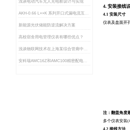
浅谈电动汽车无人充电桩设计与实现
4. 安装接线
AKH-0.66 L××K 系列开口式漏电流互感器
4.1 安装尺寸
仪表及盘面开孔尺
新能源光伏储能防逆流解决方案
高校宿舍用电管理仪表有哪些优点？
浅谈物联网技术在上海某综合管廊中的应用
安科瑞AMC16Z和AMC100精密配电列头柜监控模块
注：翻盖角度最
多个仪表安装(单
4.2 接线方法