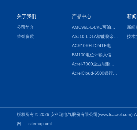
关于我们
产品中心
新闻
公司简介
AMC96L-E4/KC可编程智能电测表多功能表
新闻
荣誉资质
ASJ10-LD1A智能剩余电流继电器厂家
技术
ACR10RH-D24TE电力仪表外置开口式互感器
BM100电位计输入信号隔离器
Acrel-7000企业能源管控平台
AcrelCloud-6500银行业安全用电能耗云平台
版权所有 © 2026 安科瑞电气股份有限公司(www.lcacrel.com) All
网
sitemap.xml