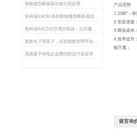
智能微型断路器在银行的应用
产品优势
1.功能*
安科瑞ASCB1系列智能微型断路器说明介绍
2.安装便
安科瑞AAC100空调控制器：公共建筑空调“智管家”省电降耗超给力
3.降低成
4.效率提
老龄化下背景下，综合能效管理平台为医院保驾护航
能方案；
浅谈基于供电企业费控的设计及应用
留言询