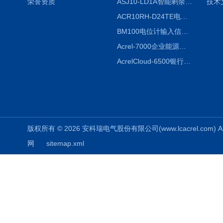
荣誉资质
ASJ10-LD1A智能剩余电流继电器厂家
技术
ACR10RH-D24TE电力仪表外置开口式互感器
BM100电位计输入信号隔离器
Acrel-7000企业能源管控平台
AcrelCloud-6500银行业安全用电能耗云平台
版权所有 © 2026 安科瑞电气股份有限公司(www.lcacrel.com) All
网
sitemap.xml