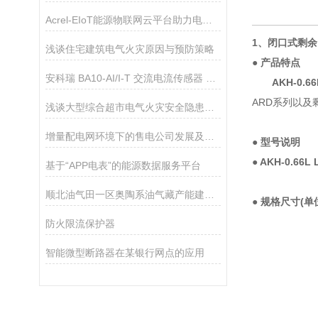
Acrel-EIoT能源物联网云平台助力电力物联网数据服务
1、闭口式剩
浅谈住宅建筑电气火灾原因与预防策略
● 产品特点
安科瑞 BA10-AI/I-T 交流电流传感器 真有效值测量
AKH-0.
ARD系列以及
浅谈大型综合超市电气火灾安全隐患及解决方案
增量配电网环境下的售电公司发展及解决方案
● 型号说明
●
AKH-0.66
基于“APP电表”的能源数据服务平台
顺北油气田一区奥陶系油气藏产能建设项目的研究与应用
● 规格尺寸(单
防火限流保护器
智能微型断路器在某银行网点的应用