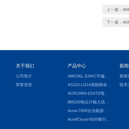
上一篇：
AK
下一篇：
AK
关于我们
产品中心
新闻
公司简介
AMC96L-E4/KC可编程智能电测表多功能表
新闻
荣誉资质
ASJ10-LD1A智能剩余电流继电器厂家
技术
ACR10RH-D24TE电力仪表外置开口式互感器
BM100电位计输入信号隔离器
Acrel-7000企业能源管控平台
AcrelCloud-6500银行业安全用电能耗云平台