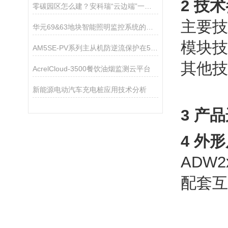
2 技
零碳园区怎么建？安科瑞“云边端”一体化方案助您轻松落地！
主要技
华元69&63地块智能照明监控系统的设计与应用
模块技
AM5SE-PV系列主从机防逆流保护在5.8MW煤矿分布式光伏项目中的应用
其他技
AcrelCloud-3500餐饮油烟监测云平台
新能源电动汽车充电桩应用技术分析
3 产
4 外
ADW
配套互