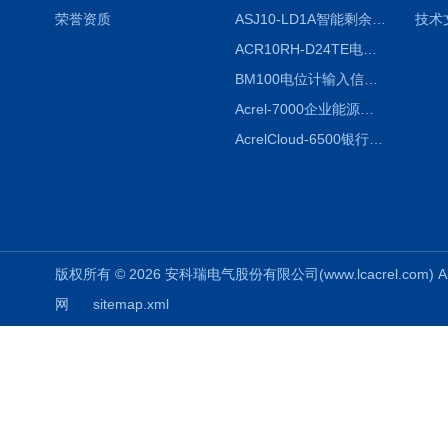
荣誉资质
ASJ10-LD1A智能剩余电流继电器厂家
技术
ACR10RH-D24TE电力仪表外置开口式互感器
BM100电位计输入信号隔离器
Acrel-7000企业能源管控平台
AcrelCloud-6500银行业安全用电能耗云平台
版权所有 © 2026 安科瑞电气股份有限公司(www.lcacrel.com) All
网
sitemap.xml