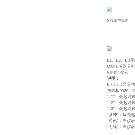
5 接线与安装
L1、L2、L
C相传感器分
6 操作与显示
说明：
6.1 LED显示
在面板的左上方有
“L1"：亮起
“L2"：亮起
“L3"：亮起
“脉冲"：每亮
“通讯"：当仪
“无线"：当仪