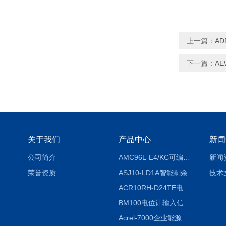
上一篇：
AD
下一篇：
AE
关于我们
产品中心
新闻
公司简介
AMC96L-E4/KC可编程智能电测表多功能表
新闻
荣誉资质
ASJ10-LD1A智能剩余电流继电器厂家
技术
ACR10RH-D24TE电力仪表外置开口式互感器
BM100电位计输入信号隔离器
Acrel-7000企业能源管控平台