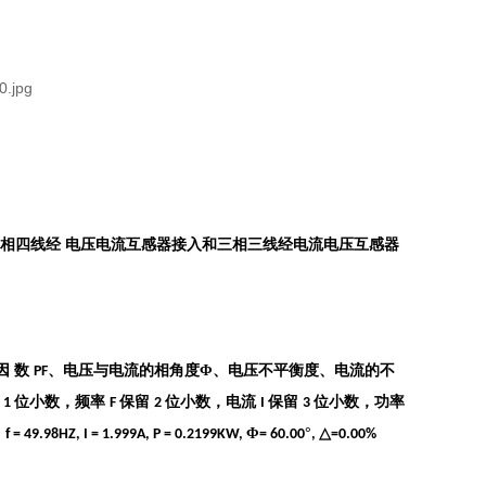
三相四线经
电压电流互感器接入和三相三线经电流电压互感器
因
数
、电压与电流的相角度Φ、电压不平衡度、电流的不
PF
留
位小数，频率
保留
位小数，电流
保留
位小数，功率
1
F
2
I
3
，
Φ
°
△
f = 49.98HZ, I = 1.999A, P = 0.2199KW,
= 60.00
,
=0.00%