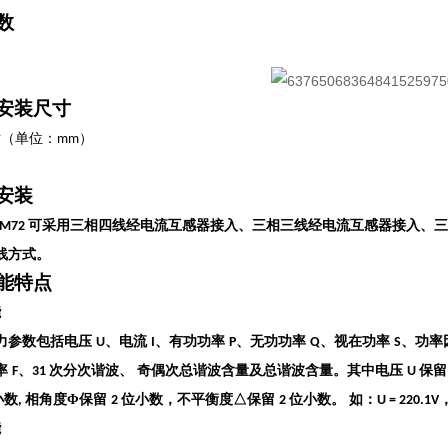
数
安装尺寸
寸（单位：
）
mm
安装
可采用三相四线经电流互感器接入、三相三线经电流互感器接入、
EM72
线方式。
能特点
能
力参数包括电压
、电流
、有功功率
、无功功率
、视在功率
、功率
U
I
P
Q
S
率
、
次分次谐波、
奇偶次总谐波含量及总谐波含量。其中电压
保
F
31
U
小数
相角度Φ保留
位小数，不平衡度△保留
位小数。
如：
,
2
2
U = 220.1V
能