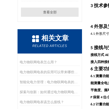
技术参
3
查看全部
外形及
4
外形尺
4.1
相关文章
RELATED ARTICLES
接线与
5
接线方式
A
电力物联网电表怎么用？
接入四种接
主要功
6
电力物联网电表的应用可以带来哪些经济效益和管理优势？
测量功
6.1
智能化电力管理：电力物联网电表的作用与展望
能测量全电
平衡度、频
探索与创新：如何通过电力物联网电表改革传统用电模式
保留
位
P
4
电力物联网电表该怎么接线？
计量功
6.2