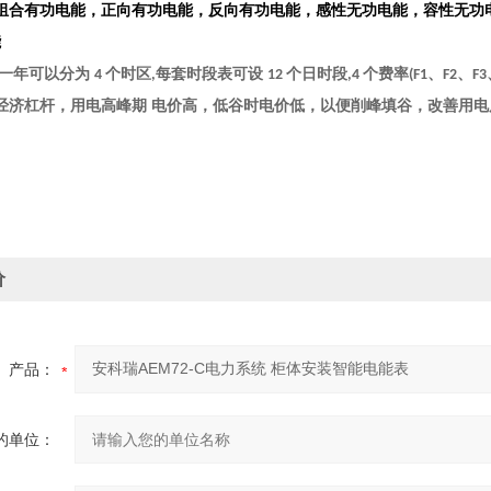
组合有功电能，正向有功电能，反向有功电能，感性无功电能，容性无功
能
一年可以分为
个时区
每套时段表可设
个日时段
个费率
、
、
4
,
12
,4
(F1
F2
F3
经济杠杆，用电高峰期
电价高，低谷时电价低，以便削峰填谷，改善用电
价
产品：
的单位：