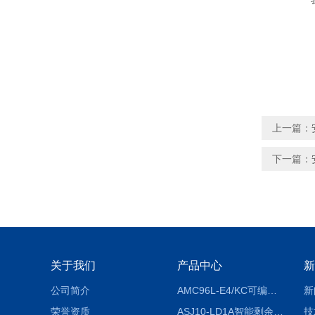
上一篇：
下一篇：
关于我们
产品中心
新
公司简介
AMC96L-E4/KC可编程智能电测表多功能表
新
荣誉资质
ASJ10-LD1A智能剩余电流继电器厂家
技