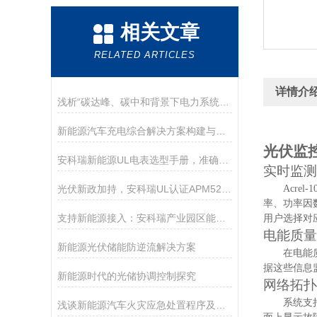
相关文章
RELATED ARTICLES
详情介
浅析“碳达峰、碳中和背景下电力系统转型面临的挑战与对策”
新能源汽车充电综合解决方案构建与实践应用
光伏监
安科瑞新能源UL电表选型手册，准确计量与有效监控
实时监测
光伏新政加持，安科瑞UL认证APM521防逆流电表：全球新能源并网的安全防线！
Acrel
率、功率因
支持新能源接入：安科瑞产业园区能源计费解决方案构建透明计费新生态
用户选择对
电能质量
新能源光伏储能防逆流解决方案
在电能
据这些信息
新能源时代的光储协调控制探究
网络拓扑
系统支
浅谈新能源汽车火灾应急处置程序及对策研究