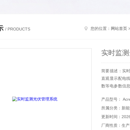
示
您的位置：
网站首页
/ PRODUCTS
实时监测
简要描述：实
直观显示配电
数等电参数信
状态及有关故
产品型号： Acrel
电房对应光伏组
所属分类：新能
更新时间：2026-
厂商性质：生产