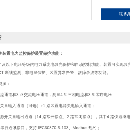
联系
绍
护装置
电力监控保护装置保护功能：
5kV 及以下电压等级的电力系统电弧光保护和自动控制功能。装置可实现
CT 断线监测、非电量保护、装置异常告警、故障录波等功能。
资源：
电流通道和3 路交流电压通道，测量4 组三相电流和3 组零序电压；
开关量输入通道（可选）+1 路装置电源失电输入通道；
无源开关量输出通道（14 路常开接点、2 路常闭接点），其中4 路快速继
5 串行通讯接口，支持 IEC60870-5-103、Modbus 规约；