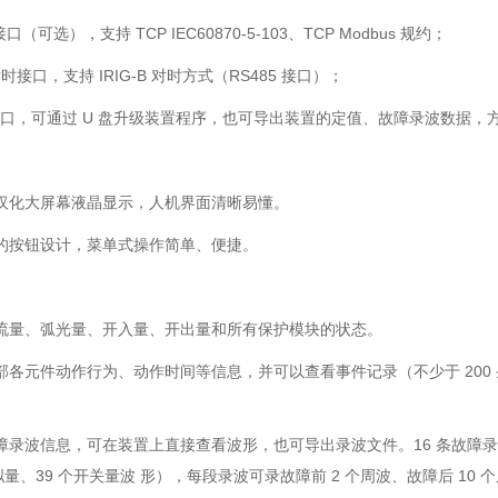
口（可选），支持 TCP IEC60870-5-103、TCP Modbus 规约；
 对时接口，支持 IRIG-B 对时方式（RS485 接口）；
B 接口，可通过 U 盘升级装置程序，也可导出装置的定值、故障录波数据
汉化大屏幕液晶显示，人机界面清晰易懂。
的按钮设计，菜单式操作简单、便捷。
流量、弧光量、开入量、开出量和所有保护模块的状态。
各元件动作行为、动作时间等信息，并可以查看事件记录（不少于 200 条）
障录波信息，可在装置上直接查看波形，也可导出录波文件。16 条故障录
模拟量、39 个开关量波 形），每段录波可录故障前 2 个周波、故障后 10 个