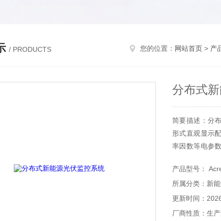
示
您的位置：
网站首页
>
产
/ PRODUCTS
分布式新
简要描述：分
形式直观显示
率因数等电参
分闸状态及有
产品型号： Acrel
应配电房对应光
所属分类：新能
更新时间：2026-
厂商性质：生产