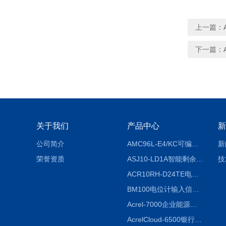
上一篇：
下一篇：
关于我们
产品中心
新
公司简介
AMC96L-E4/KC可编程智能电测表多功能表
新
荣誉资质
ASJ10-LD1A智能剩余电流继电器厂家
技
ACR10RH-D24TE电力仪表外置开口式互感器
BM100电位计输入信号隔离器
Acrel-7000企业能源管控平台
AcrelCloud-6500银行业安全用电能耗云平台