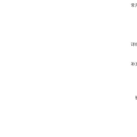
常
详
补