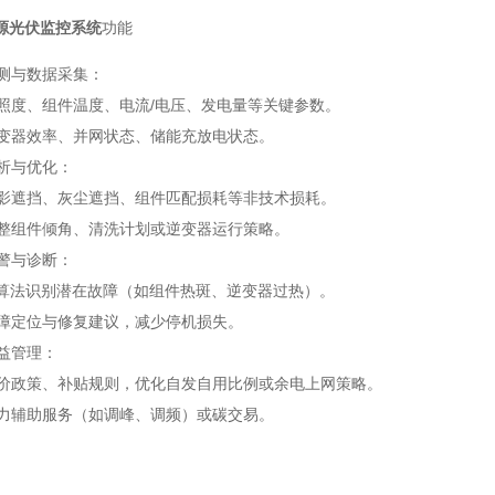
源光伏监控系统
功能
测与数据采集：
照度、组件温度、电流/电压、发电量等关键参数。
变器效率、并网状态、储能充放电状态。
析与优化：
影遮挡、灰尘遮挡、组件匹配损耗等非技术损耗。
整组件倾角、清洗计划或逆变器运行策略。
警与诊断：
I算法识别潜在故障（如组件热斑、逆变器过热）。
障定位与修复建议，减少停机损失。
益管理：
价政策、补贴规则，优化自发自用比例或余电上网策略。
力辅助服务（如调峰、调频）或碳交易。