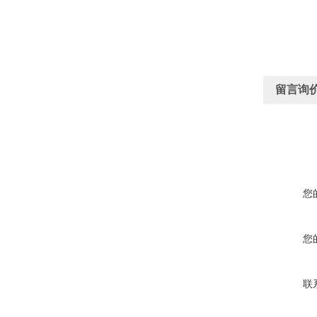
留言询
您
您
联