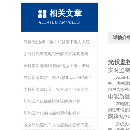
相关文章
RELATED ARTICLES
详情介
浅析“碳达峰、碳中和背景下电力系统转型面临的挑战与对策”
新能源汽车充电综合解决方案构建与实践应用
光伏监
安科瑞新能源UL电表选型手册，准确计量与有效监控
实时监测
光伏新政加持，安科瑞UL认证APM521防逆流电表：全球新能源并网的安全防线！
Acrel
率、功率因
支持新能源接入：安科瑞产业园区能源计费解决方案构建透明计费新生态
用户选择对
电能质量
新能源光伏储能防逆流解决方案
在电能
据这些信息
新能源时代的光储协调控制探究
网络拓扑
系统支
浅谈新能源汽车火灾应急处置程序及对策研究