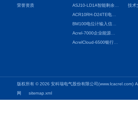
荣誉资质
ASJ10-LD1A智能剩余电流继电器厂家
技术
ACR10RH-D24TE电力仪表外置开口式互感器
BM100电位计输入信号隔离器
Acrel-7000企业能源管控平台
AcrelCloud-6500银行业安全用电能耗云平台
版权所有 © 2026 安科瑞电气股份有限公司(www.lcacrel.com) All
网
sitemap.xml