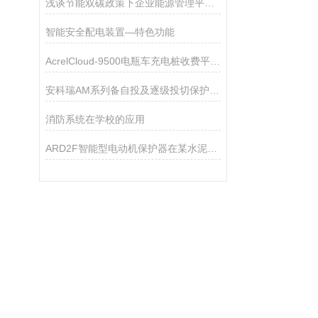
浅谈节能双碳政策下企业能源管理平台系统的推进
智能安全配电装置—特色功能
AcrelCloud-9500电瓶车充电桩收费平台在福建某学院的应用
安科瑞AM系列备自投及逐级投切保护装置在某产业园配电工程中的应用
消防系统在学校的应用
ARD2F智能型电动机保护器在某水泥厂的应用