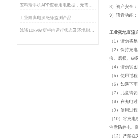
安科瑞手机APP查看用电数据，无需调试系统
8）资产安全
9）语音功能
工业隔离电源绝缘监测产品
浅谈10kV站所柜内运行状态及环境指标监测管理平台分析
工业落地直流
（1）请勿将
（2）保持充
痕、磨损、破
（4）请勿试
（5）使用过
（6）如遇下
（7）儿童请
（8）在充电
（9）使用过
（10）将充
注意防静电、
（12）严禁