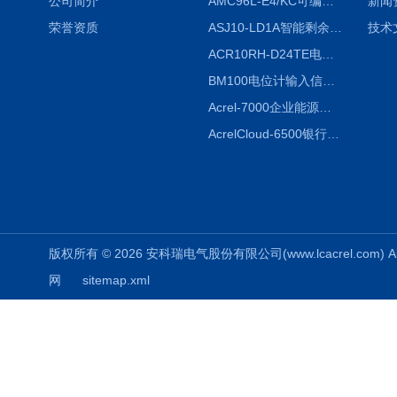
公司简介
AMC96L-E4/KC可编程智能电测表多功能表
新闻
荣誉资质
ASJ10-LD1A智能剩余电流继电器厂家
技术
ACR10RH-D24TE电力仪表外置开口式互感器
BM100电位计输入信号隔离器
Acrel-7000企业能源管控平台
AcrelCloud-6500银行业安全用电能耗云平台
版权所有 © 2026 安科瑞电气股份有限公司(www.lcacrel.com) All
网
sitemap.xml