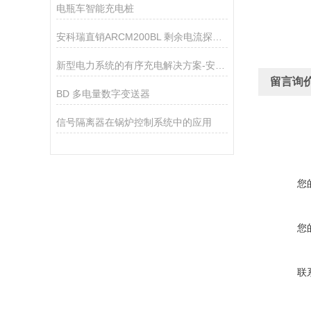
电瓶车智能充电桩
安科瑞直销ARCM200BL 剩余电流探测器 面板安装
新型电力系统的有序充电解决方案-安科瑞电能服务综合管理平台
留言询
BD 多电量数字变送器
信号隔离器在锅炉控制系统中的应用
您
您
联