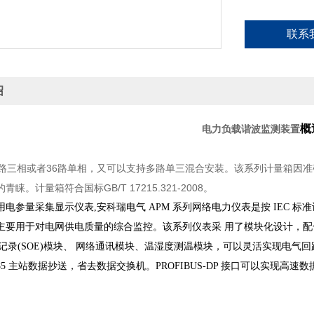
联系
绍
概
电力负载谐波监测装置
2路三相或者36路单相，又可以支持多路单三混合安装。该系列计量箱因
睐。计量箱符合国标GB/T 17215.321-2008。
电参量采集显示仪表,安科瑞电气 APM 系列网络电力仪表是按 IEC 标
主要用于对电网供电质量的综合监控。该系列仪表采
用了模块化设计，配合功能
件记录(SOE)模块、
网络通讯模块、温湿度测温模块，可以灵活实现电气回路全
485 主站数据抄送，省去数据交换机。PROFIBUS-DP 接口可以实现高