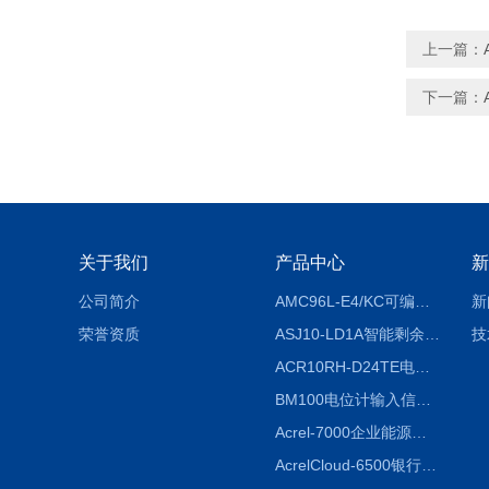
上一篇：
下一篇：
关于我们
产品中心
新
公司简介
AMC96L-E4/KC可编程智能电测表多功能表
新
荣誉资质
ASJ10-LD1A智能剩余电流继电器厂家
技
ACR10RH-D24TE电力仪表外置开口式互感器
BM100电位计输入信号隔离器
Acrel-7000企业能源管控平台
AcrelCloud-6500银行业安全用电能耗云平台