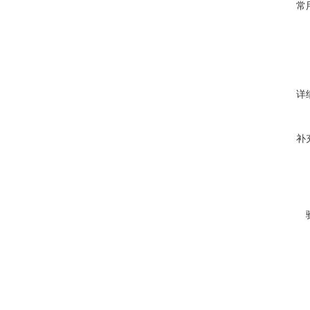
常
详
补