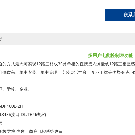
联系
绍
多用户电能控制表
功能
合的方式最大可实现12路三相或36路单相的直接接入测量或12路三相
准确度高、集中安装、集中管理、安装灵活性高，互不干扰等优势深受小
区、学校、企业。
F400L-2H
485接口 DL/T645规约
无
职教学院 宿舍、商户电控系统改造