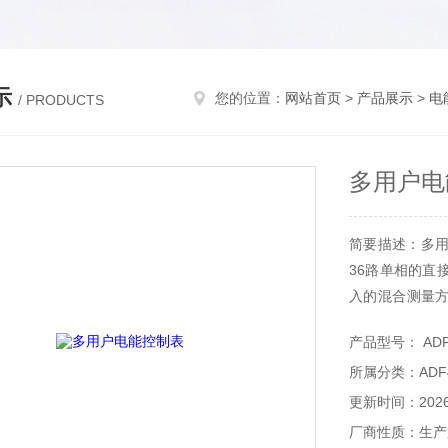
示
您的位置：
网站首页
>
产品展示
>
电
/ PRODUCTS
多用户电
简要描述：多用
36路单相的直
入的混合测量
灵活性高，互
产品型号： ADF4
持预付费功功能
所属分类：ADF
更新时间：2026-
厂商性质：生产